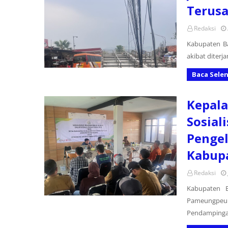
Terusa
Redaksi
Kabupaten B
akibat diterj
Baca Sele
Kepala
Sosial
Pengel
Kabup
Redaksi
Kabupaten 
Pameungpeu
Pendamping