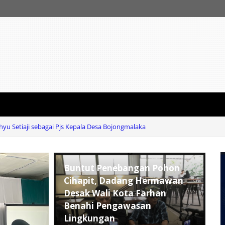
u Setiaji sebagai Pjs Kepala Desa Bojongmalaka
, Dadang Hermawan Desak Wali Kota Farhan Benahi Pengawasan Lingkung
Buntut Penebangan Pohon
Cihapit, Dadang Hermawan
Desak Wali Kota Farhan
Benahi Pengawasan
Lingkungan