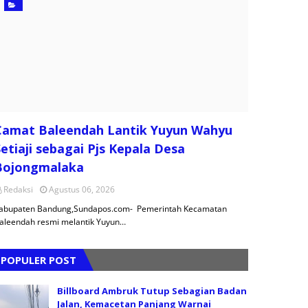
Camat Baleendah Lantik Yuyun Wahyu
etiaji sebagai Pjs Kepala Desa
Bojongmalaka
Redaksi
Agustus 06, 2026
abupaten Bandung,Sundapos.com- Pemerintah Kecamatan
aleendah resmi melantik Yuyun…
POPULER POST
Billboard Ambruk Tutup Sebagian Badan
Jalan, Kemacetan Panjang Warnai