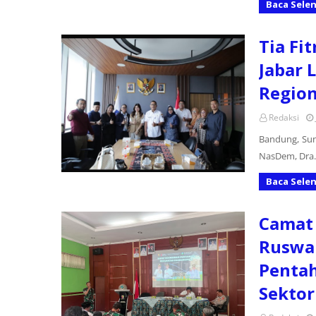
Baca Sele
Tia Fi
Jabar 
Region
Redaksi
Bandung, Sun
NasDem, Dra. 
Baca Sele
Camat
Ruswan
Pentah
Sektor