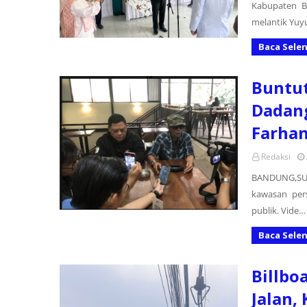
Kabupaten B
melantik Yuy
Baca Sele
Buntut
Dadan
Farha
Redaksi
BANDUNG,SU
kawasan per
publik. Vide…
Baca Sele
Billbo
Jalan,