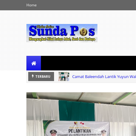
Home
Camat Baleendah Lantik Yuyun Wahy
Buntut Penebangan Pohon Cihapit
TERBARU