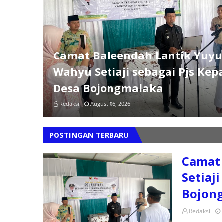
Camat Baleendah Lantik Yuy
Wahyu Setiaji sebagai Pjs Kep
Desa Bojongmalaka
Redaksi
August 06, 2026
POSTINGAN TERBARU
Camat
Setiaj
Bojon
Redaksi