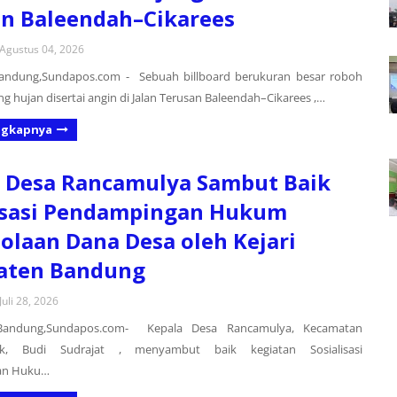
n Baleendah–Cikarees
Agustus 04, 2026
andung,Sundapos.com - Sebuah billboard berukuran besar roboh
ang hujan disertai angin di Jalan Terusan Baleendah–Cikarees ,…
ngkapnya
 Desa Rancamulya Sambut Baik
isasi Pendampingan Hukum
olaan Dana Desa oleh Kejari
aten Bandung
Juli 28, 2026
Bandung,Sundapos.com- Kepala Desa Rancamulya, Kecamatan
k, Budi Sudrajat , menyambut baik kegiatan Sosialisasi
an Huku…