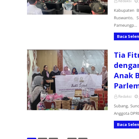
Redaksi
Kabupaten 
Ruswanto, S
Pameungp…
Baca Sele
Tia Fi
dengan
Anak 
Parlem
Redaksi
Subang, Sund
Anggota DPRD 
Baca Sele