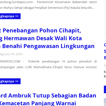
andung,Sundapos.com- Pemerintah Kecamatan Baleendah resmi
un Wahyu Setiaji sebagai Penjabat Sementara (Pjs) Kepala Desa Bo…
ngkapnya
 Penebangan Pohon Cihapit,
g Hermawan Desak Wali Kota
n Benahi Pengawasan Lingkungan
S
Agustus 04, 2026
NDAPOS.COM - Polemik penebangan 10 pohon peneduh di
simpangan Jalan LLRE Martadinata–Cihapit terus menuai sorotan
K
B
ngkapnya
ard Ambruk Tutup Sebagian Badan
 Kemacetan Panjang Warnai