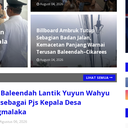
August 04, 2026
Billboard Ambruk Tutup
un
Sebagian Badan Jalan,
ala
Kemacetan Panjang Warnai
Terusan Baleendah–Cikarees
August 04, 2026
LIHAT SEMUA
 Baleendah Lantik Yuyun Wahyu
i sebagai Pjs Kepala Desa
gmalaka
Agustus 06, 2026