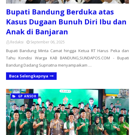
Bupati Bandung Berduka atas
Kasus Dugaan Bunuh Diri Ibu dan
Anak di Banjaran
Redaksi
September 06, 2025
Bupati Bandung Minta Camat hingga Ketua RT Harus Peka dan
Tahu Kondisi Warga KAB BANDUNG,SUNDAPOS.COM - Bupati
Bandung Dadang Supriatna menyampaikam …
Baca Selengkapnya
GP ANSOR