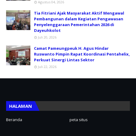
Agustus 04, 2026
Tia Fitriani Ajak Masyarakat Aktif Mengawal
Pembangunan dalam Kegiatan Pengawasan
Penyelenggaraan Pemerintahan 2026 di
Dayeuhkolot
Juli 20, 2026
Camat Pameungpeuk H. Agus Hindar
Ruswanto Pimpin Rapat Koordinasi Pentahelix,
Perkuat Sinergi Lintas Sektor
Juli 22, 2026
HALAMAN
Beranda
peta situs