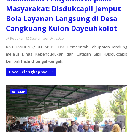
Masyarakat: Disdukcapil Jemput
Bola Layanan Langsung di Desa
Cangkuang Kulon Dayeuhkolot
Redaksi
September 04, 2025
KAB. BANDUNG,SUNDAPOS.COM - Pemerintah Kabupaten Bandung
melalui Dinas Kependudukan dan Catatan Sipil (Disdukcapil)
kembali hadir di tengah-tengah…
Baca Selengkapnya
GMP