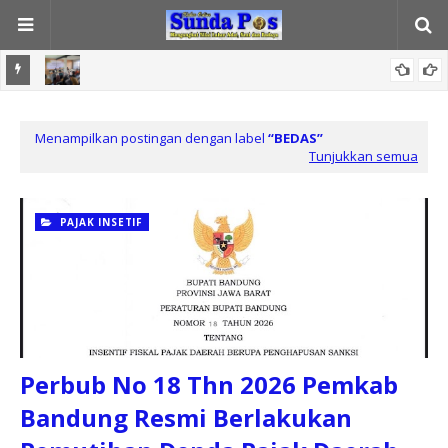
n
Kepala Desa Rancamulya Sambut Baik Sosialisasi
Pendampingan Hukum Pengelolaan Dana Desa oleh Kejari
Menampilkan postingan dengan label
BEDAS
Tunjukkan semua
Kabupaten Bandung
PAJAK INSETIF
Perbub No 18 Thn 2026 Pemkab
Bandung Resmi Berlakukan