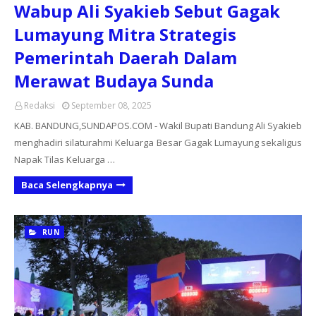
Wabup Ali Syakieb Sebut Gagak
Lumayung Mitra Strategis
Pemerintah Daerah Dalam
Merawat Budaya Sunda
Redaksi
September 08, 2025
KAB. BANDUNG,SUNDAPOS.COM - Wakil Bupati Bandung Ali Syakieb
menghadiri silaturahmi Keluarga Besar Gagak Lumayung sekaligus
Napak Tilas Keluarga …
Baca Selengkapnya
RUN