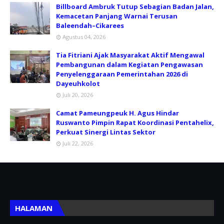
Billboard Ambruk Tutup Sebagian Badan Jalan,
Kemacetan Panjang Warnai Terusan
Baleendah–Cikarees
Agustus 04, 2026
Tia Fitriani Ajak Masyarakat Aktif Mengawal
Pembangunan dalam Kegiatan Pengawasan
Penyelenggaraan Pemerintahan 2026 di
Dayeuhkolot
Juli 20, 2026
Camat Pameungpeuk H. Agus Hindar
Ruswanto Pimpin Rapat Koordinasi Pentahelix,
Perkuat Sinergi Lintas Sektor
Juli 22, 2026
HALAMAN