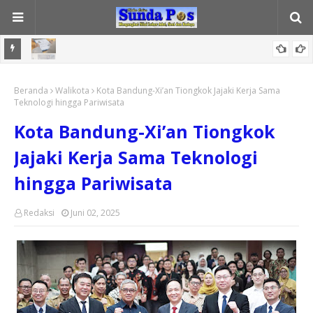
Ketika Portofolio Menjadi Ukuran Keberhasilan Mahasiswa
Tia Fitriani Dorong Masyarakat Tenjolaya Kawal Program “Jabar
Beranda
Walikota
Kota Bandung-Xi’an Tiongkok Jajaki Kerja Sama
Istimewa”
Teknologi hingga Pariwisata
Kota Bandung-Xi’an Tiongkok
Jajaki Kerja Sama Teknologi
hingga Pariwisata
Redaksi
Juni 02, 2025