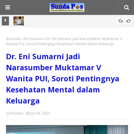
Ketika Portofolio Menjadi Ukuran Keberhasilan Mahasiswa
Tia Fitriani Dorong Masyarakat Tenjolaya Kawal Program “Jabar
Beranda
Eni Sumarni
Dr. Eni Sumarni Jadi Narasumber Muktamar V
Wanita PUI, Soroti Pentingnya Kesehatan Mental dalam Keluarga
Istimewa”
Dr. Eni Sumarni Jadi
Narasumber Muktamar V
Wanita PUI, Soroti Pentingnya
Kesehatan Mental dalam
Keluarga
Redaksi
Juli 04, 2025