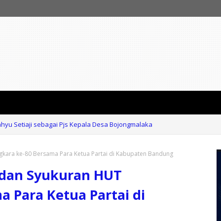
hyu Setiaji sebagai Pjs Kepala Desa Bojongmalaka
t, Dadang Hermawan Desak Wali Kota Farhan Benahi Pengawasan Lingku
ngkara ke-80 Bersama Para Ketua Partai di Kabupaten Bandung
a dan Syukuran HUT
 Para Ketua Partai di