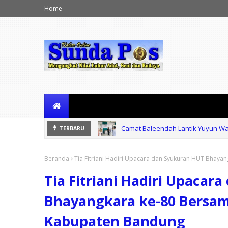
Home
Camat Baleendah Lantik Yuyun Wa
TERBARU
Buntut Penebangan Pohon Cihapi
Beranda
Tia Fitriani Hadiri Upacara dan Syukuran HUT Bhaya
Tia Fitriani Hadiri Upacar
Bhayangkara ke-80 Bersama
Kabupaten Bandung