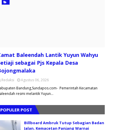
Camat Baleendah Lantik Yuyun Wahyu
etiaji sebagai Pjs Kepala Desa
Bojongmalaka
Redaksi
Agustus 06, 2026
abupaten Bandung,Sundapos.com- Pemerintah Kecamatan
aleendah resmi melantik Yuyun…
POPULER POST
Billboard Ambruk Tutup Sebagian Badan
Jalan, Kemacetan Panjang Warnai