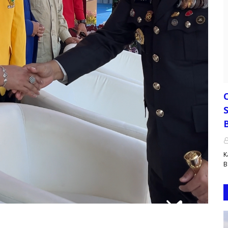
S
K
B