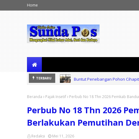
Home
Buntut Penebangan Pohon Cihapi
TERBARU
Beranda
Pajak Insetif
Perbub No 18 Thn 2026 Pemkab Bandun
Perbub No 18 Thn 2026 P
Berlakukan Pemutihan Den
Redaksi
Mei 11, 2026