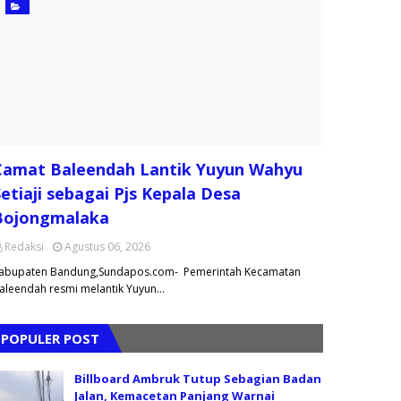
Camat Baleendah Lantik Yuyun Wahyu
etiaji sebagai Pjs Kepala Desa
Bojongmalaka
Redaksi
Agustus 06, 2026
abupaten Bandung,Sundapos.com- Pemerintah Kecamatan
aleendah resmi melantik Yuyun…
POPULER POST
Billboard Ambruk Tutup Sebagian Badan
Jalan, Kemacetan Panjang Warnai